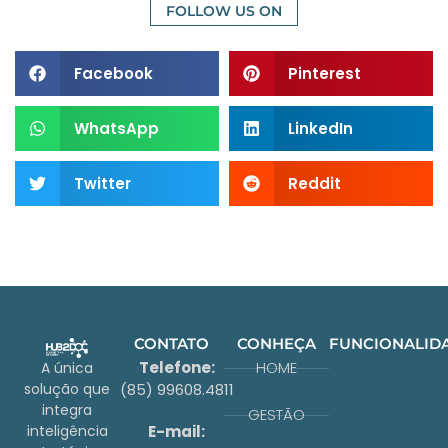
FOLLOW US ON
Facebook
Pinterest
WhatsApp
LinkedIn
Twitter
Reddit
CONTATO
CONHEÇA
FUNCIONALID
Telefone:
HOME
A única
(85) 99608.4811
solução que
integra
GESTÃO
E-mail:
inteligência