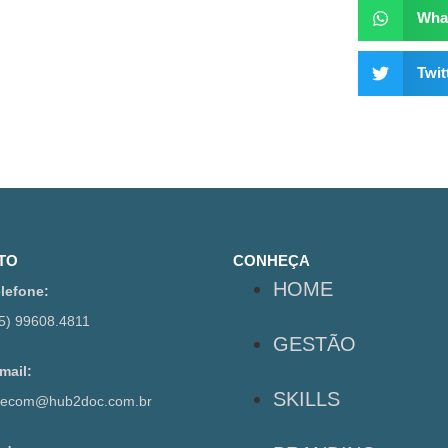
Wha
Twit
TO
CONHEÇA
HOME
lefone:
5) 99608.4811
GESTÃO
mail:
SKILLS
alecom@hub2doc.com.br