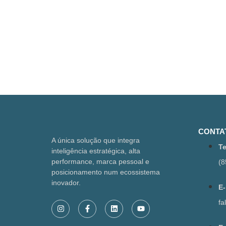
CONTA
A única solução que integra
Te
inteligência estratégica, alta
performance, marca pessoal e
(8
posicionamento num ecossistema
inovador.
E-
f