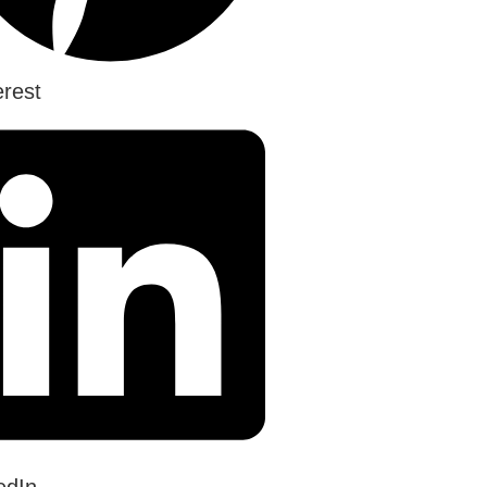
erest
edIn